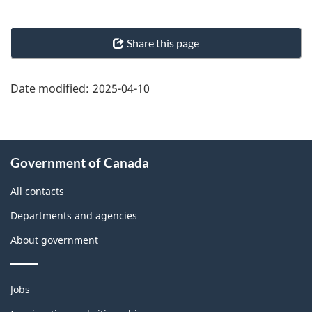
"Page
Share this page
details"
Date modified:
2025-04-10
About
Government of Canada
this
site
All contacts
Departments and agencies
About government
Themes
Jobs
and