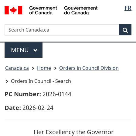
Langua
/
FR
Skip
Skip
Switch
Gouvernement
selectio
to
to
to
du
main
"About
basic
Canada
Search
Search
content
government"
HTML
Sea
Canada.ca
version
Menu
MAIN
MENU
You
Canada.ca
Home
Orders in Council Division
are
here:
Orders In Council - Search
PC Number:
2026-0144
Date:
2026-02-24
Her Excellency the Governor