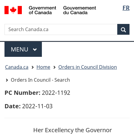
Langua
/
FR
Skip
Skip
Switch
Gouvernement
selectio
to
to
to
du
main
"About
basic
Canada
Search
Search
content
government"
HTML
Sea
Canada.ca
version
Menu
MAIN
MENU
You
Canada.ca
Home
Orders in Council Division
are
here:
Orders In Council - Search
PC Number:
2022-1192
Date:
2022-11-03
Her Excellency the Governor