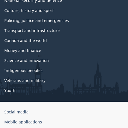
National security and defence
Culture, history and sport
Policing, justice and emergencies
Transport and infrastructure
Canada and the world
Money and finance
Science and innovation
Indigenous peoples
Veterans and military
Youth
Government
Social media
of
Mobile applications
Canada