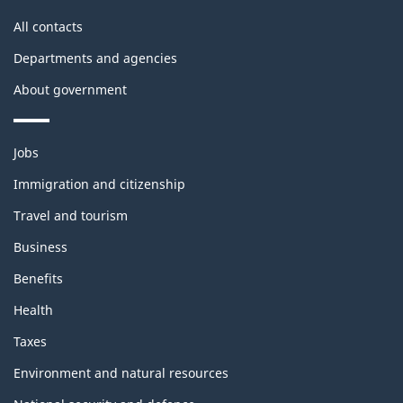
site
All contacts
Departments and agencies
About government
Themes
Jobs
and
topics
Immigration and citizenship
Travel and tourism
Business
Benefits
Health
Taxes
Environment and natural resources